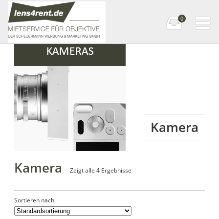
0
Startseite
» Kamera
Kamera
Kamera
Zeigt alle 4 Ergebnisse
Sortieren nach