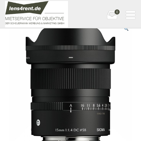
0
Startseite
»
E-mount
» SIGMA 15mm F1.4 DC | Contemporary E-Mount