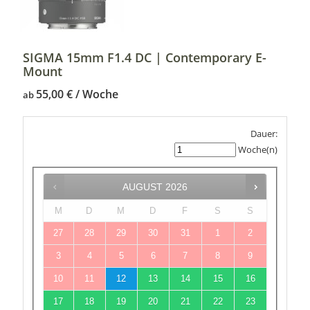
SIGMA 15mm F1.4 DC | Contemporary E-
Mount
55,00
€
ab
Dauer:
Woche(n)
AUGUST
2026
M
D
M
D
F
S
S
27
28
29
30
31
1
2
3
4
5
6
7
8
9
10
11
12
13
14
15
16
17
18
19
20
21
22
23