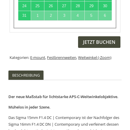
24
25
26
27
28
29
30
31
1
2
3
4
5
6
JETZT BUCHEN
Kategorien:
E-mount
,
Festbrennweiten
,
Weitwinkel (-Zoom)
BESCHREIBUNG
Der neue Maßstab für lichtstarke APS-C-Weitwinkelobjektive.
Mühelos in jeder Szene.
Das Sigma 15mm F1.4 DC | Contemporary ist der Nachfolger des
Sigma 16mm F1.4 DC DN | Contemporary und verfeinert dessen