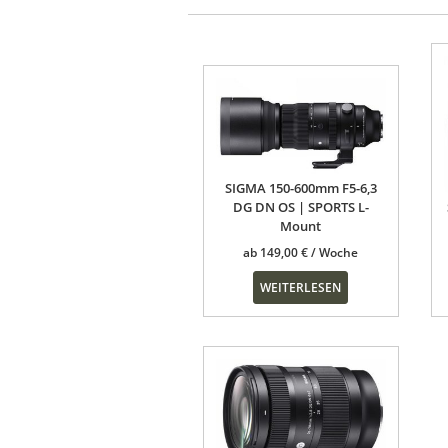
SIGMA 150-600mm F5-6,3
DG DN OS | SPORTS L-
Mount
ab
149,00
€
WEITERLESEN