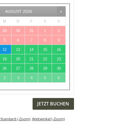
AUGUST
2026
M
D
F
S
S
29
30
31
1
2
5
6
7
8
9
12
13
14
15
16
19
20
21
22
23
26
27
28
29
30
2
3
4
5
6
JETZT BUCHEN
,
Standard (-Zoom)
,
Weitwinkel (-Zoom)