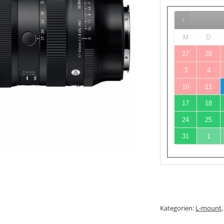
M
D
27
28
3
4
10
11
17
18
24
25
31
1
Kategorien:
L-mount