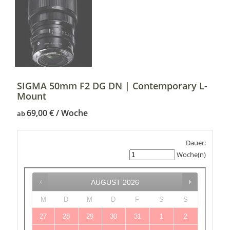
SIGMA 50mm F2 DG DN | Contemporary L-
Mount
69,00
€
ab
Dauer:
Woche(n)
AUGUST
2026
M
D
M
D
F
S
S
27
28
29
30
31
1
2