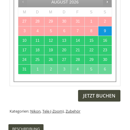
AUGUST
2026
M
D
M
D
F
S
S
27
28
29
30
31
1
2
3
4
5
6
7
8
9
10
11
12
13
14
15
16
17
18
19
20
21
22
23
24
25
26
27
28
29
30
31
1
2
3
4
5
6
JETZT BUCHEN
Kategorien:
Nikon
,
Tele (-Zoom)
,
Zubehör
BESCHREIBUNG