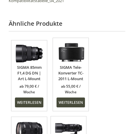
Kompatibilitätstabelle_04_2021
Ähnliche Produkte
SIGMA 85mm
SIGMA Tele-
F1,4 DG DN |
Konverter TC-
Art L-Mount
2011 L-Mount
ab
79,00
€
ab
55,00
€
WEITERLESEN
WEITERLESEN