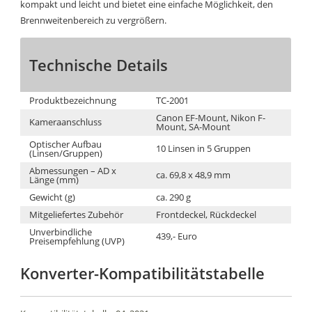
kompakt und leicht und bietet eine einfache Möglichkeit, den
Brennweitenbereich zu vergrößern.
Technische Details
Produktbezeichnung
TC-2001
Canon EF-Mount, Nikon F-
Kameraanschluss
Mount, SA-Mount
Optischer Aufbau
10 Linsen in 5 Gruppen
(Linsen/Gruppen)
Abmessungen – AD x
ca. 69,8 x 48,9 mm
Länge (mm)
Gewicht (g)
ca. 290 g
Mitgeliefertes Zubehör
Frontdeckel, Rückdeckel
Unverbindliche
439,- Euro
Preisempfehlung (UVP)
Konverter-Kompatibilitätstabelle