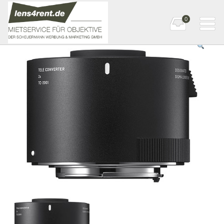
0
Startseite
»
Zubehör
» SIGMA Tele-Konverter TC-2001 Nikon