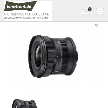
0
Startseite
»
Canon
»
Canon RF
» SIGMA 10-18mm F2,8 DC DN |
Contemporary Canon RF