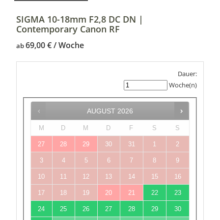
SIGMA 10-18mm F2,8 DC DN |
Contemporary Canon RF
69,00
€
ab
Dauer:
Woche(n)
AUGUST
2026
M
D
M
D
F
S
S
27
28
29
30
31
1
2
3
4
5
6
7
8
9
10
11
12
13
14
15
16
17
18
19
20
21
22
23
24
25
26
27
28
29
30