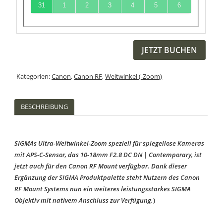
31
1
2
3
4
5
6
JETZT BUCHEN
Kategorien:
Canon
,
Canon RF
,
Weitwinkel (-Zoom)
BESCHREIBUNG
SIGMAs Ultra-Weitwinkel-Zoom speziell für spiegellose Kameras
mit APS-C-Sensor, das 10-18mm F2.8 DC DN | Contemporary, ist
jetzt auch für den Canon RF Mount verfügbar. Dank dieser
Ergänzung der SIGMA Produktpalette steht Nutzern des Canon
RF Mount Systems nun ein weiteres leistungsstarkes SIGMA
Objektiv mit nativem Anschluss zur Verfügung.
)