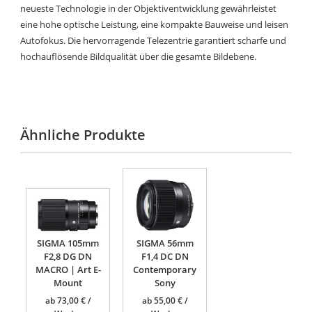
neueste Technologie in der Objektiventwicklung gewährleistet
eine hohe optische Leistung, eine kompakte Bauweise und leisen
Autofokus. Die hervorragende Telezentrie garantiert scharfe und
hochauflösende Bildqualität über die gesamte Bildebene.
Ähnliche Produkte
SIGMA 105mm
SIGMA 56mm
F2,8 DG DN
F1,4 DC DN
MACRO | Art E-
Contemporary
Mount
Sony
ab
73,00
€
ab
55,00
€