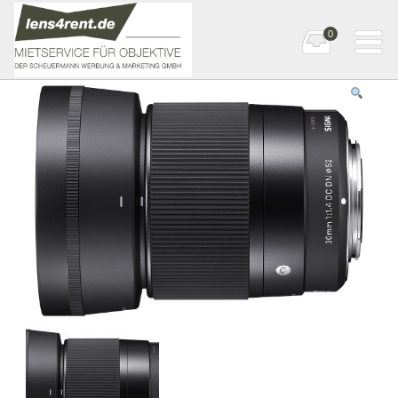
0
Startseite
»
Standard (-Zoom)
» SIGMA 30mm F1,4 DC DN Contemporary
Sony