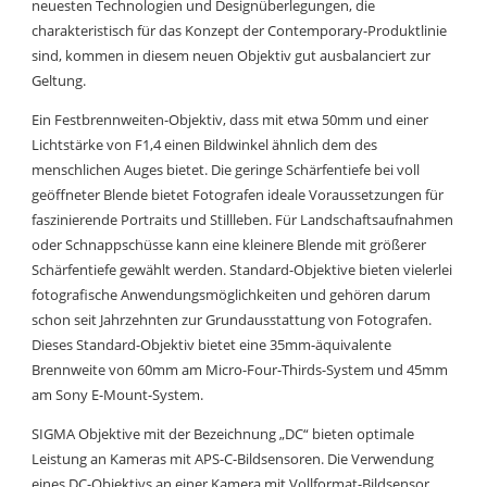
neuesten Technologien und Designüberlegungen, die
charakteristisch für das Konzept der Contemporary-Produktlinie
sind, kommen in diesem neuen Objektiv gut ausbalanciert zur
Geltung.
Ein Festbrennweiten-Objektiv, dass mit etwa 50mm und einer
Lichtstärke von F1,4 einen Bildwinkel ähnlich dem des
menschlichen Auges bietet. Die geringe Schärfentiefe bei voll
geöffneter Blende bietet Fotografen ideale Voraussetzungen für
faszinierende Portraits und Stillleben. Für Landschaftsaufnahmen
oder Schnappschüsse kann eine kleinere Blende mit größerer
Schärfentiefe gewählt werden. Standard-Objektive bieten vielerlei
fotografische Anwendungsmöglichkeiten und gehören darum
schon seit Jahrzehnten zur Grundausstattung von Fotografen.
Dieses Standard-Objektiv bietet eine 35mm-äquivalente
Brennweite von 60mm am Micro-Four-Thirds-System und 45mm
am Sony E-Mount-System.
SIGMA Objektive mit der Bezeichnung „DC“ bieten optimale
Leistung an Kameras mit APS-C-Bildsensoren. Die Verwendung
eines DC-Objektivs an einer Kamera mit Vollformat-Bildsensor