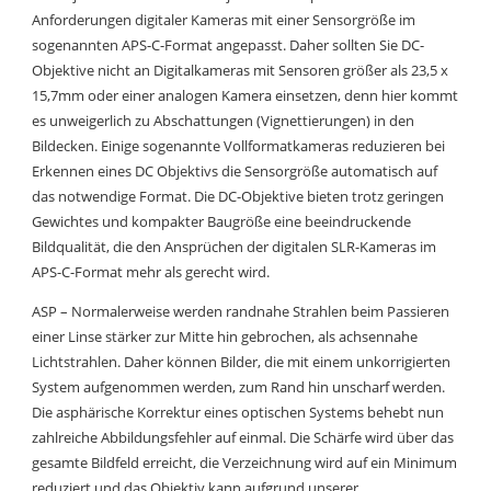
Anforderungen digitaler Kameras mit einer Sensorgröße im
sogenannten APS-C-Format angepasst. Daher sollten Sie DC-
Objektive nicht an Digitalkameras mit Sensoren größer als 23,5 x
15,7mm oder einer analogen Kamera einsetzen, denn hier kommt
es unweigerlich zu Abschattungen (Vignettierungen) in den
Bildecken. Einige sogenannte Vollformatkameras reduzieren bei
Erkennen eines DC Objektivs die Sensorgröße automatisch auf
das notwendige Format. Die DC-Objektive bieten trotz geringen
Gewichtes und kompakter Baugröße eine beeindruckende
Bildqualität, die den Ansprüchen der digitalen SLR-Kameras im
APS-C-Format mehr als gerecht wird.
ASP – Normalerweise werden randnahe Strahlen beim Passieren
einer Linse stärker zur Mitte hin gebrochen, als achsennahe
Lichtstrahlen. Daher können Bilder, die mit einem unkorrigierten
System aufgenommen werden, zum Rand hin unscharf werden.
Die asphärische Korrektur eines optischen Systems behebt nun
zahlreiche Abbildungsfehler auf einmal. Die Schärfe wird über das
gesamte Bildfeld erreicht, die Verzeichnung wird auf ein Minimum
reduziert und das Objektiv kann aufgrund unserer