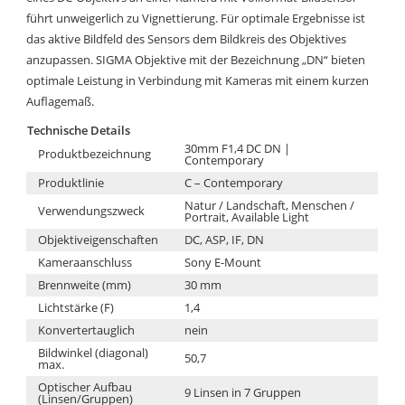
führt unweigerlich zu Vignettierung. Für optimale Ergebnisse ist
das aktive Bildfeld des Sensors dem Bildkreis des Objektives
anzupassen. SIGMA Objektive mit der Bezeichnung „DN“ bieten
optimale Leistung in Verbindung mit Kameras mit einem kurzen
Auflagemaß.
Technische Details
30mm F1,4 DC DN |
Produktbezeichnung
Contemporary
Produktlinie
C – Contemporary
Natur / Landschaft, Menschen /
Verwendungszweck
Portrait, Available Light
Objektiveigenschaften
DC, ASP, IF, DN
Kameraanschluss
Sony E-Mount
Brennweite (mm)
30 mm
Lichtstärke (F)
1,4
Konvertertauglich
nein
Bildwinkel (diagonal)
50,7
max.
Optischer Aufbau
9 Linsen in 7 Gruppen
(Linsen/Gruppen)