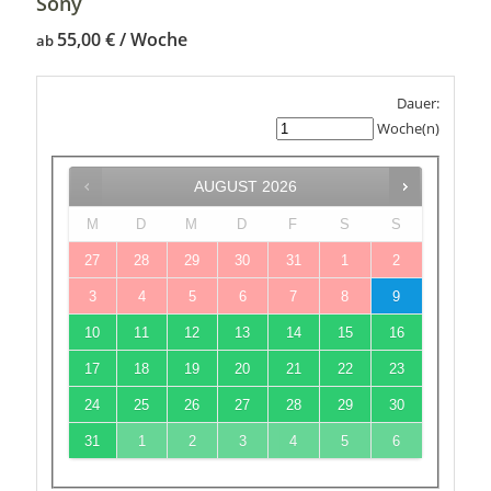
Sony
55,00
€
ab
Dauer:
Woche(n)
AUGUST
2026
M
D
M
D
F
S
S
27
28
29
30
31
1
2
3
4
5
6
7
8
9
10
11
12
13
14
15
16
17
18
19
20
21
22
23
24
25
26
27
28
29
30
31
1
2
3
4
5
6