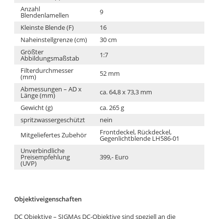
Anzahl
9
Blendenlamellen
Kleinste Blende (F)
16
Naheinstellgrenze (cm)
30 cm
Größter
1:7
Abbildungsmaßstab
Filterdurchmesser
52 mm
(mm)
Abmessungen – AD x
ca. 64,8 x 73,3 mm
Länge (mm)
Gewicht (g)
ca. 265 g
spritzwassergeschützt
nein
Frontdeckel, Rückdeckel,
Mitgeliefertes Zubehör
Gegenlichtblende LH586-01
Unverbindliche
Preisempfehlung
399,- Euro
(UVP)
Objektiveigenschaften
DC Objektive – SIGMAs DC-Objektive sind speziell an die