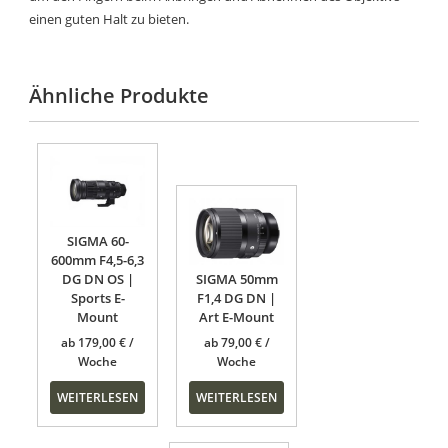
einen guten Halt zu bieten.
Ähnliche Produkte
SIGMA 60-
600mm F4,5-6,3
DG DN OS |
SIGMA 50mm
Sports E-
F1,4 DG DN |
Mount
Art E-Mount
ab
179,00
€
ab
79,00
€
WEITERLESEN
WEITERLESEN