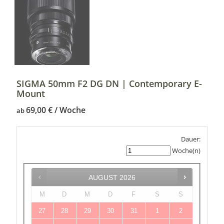
SIGMA 50mm F2 DG DN | Contemporary E-
Mount
69,00
€
ab
Dauer:
Woche(n)
AUGUST
2026
M
D
M
D
F
S
S
27
28
29
30
31
1
2