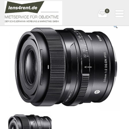
0
Startseite
»
E-mount
» SIGMA 50mm F2 DG DN | Contemporary E-Mount